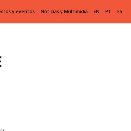
ctos y eventos
Noticias y Multimídia
EN
PT
ES
E
onal