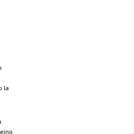
n
 la
n
Reino