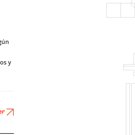
gún
os y
er