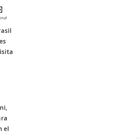
onal
asil
es
isita
ni,
ara
n el