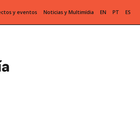
ctos y eventos
Noticias y Multimídia
EN
PT
ES
ía