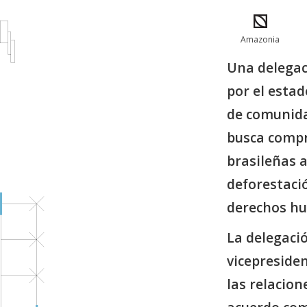
Amazonia
Una delegac
por el esta
de comunida
busca compr
brasileñas a
deforestació
derechos h
La delegaci
vicepreside
las relacion