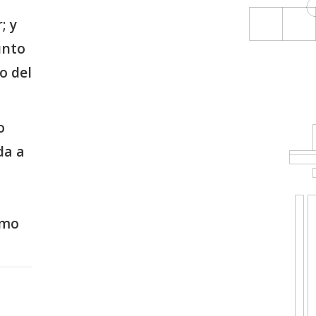
; y
unto
o del
o
da a
omo