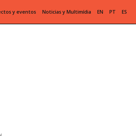
ctos y eventos
Noticias y Multimídia
EN
PT
ES
l