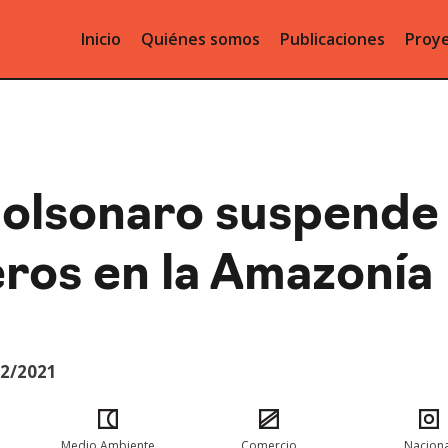
Inicio
Quiénes somos
Publicaciones
Proye
Bolsonaro suspende
ros en la Amazonía
12/2021
Medio Ambiente
Comercio
Naciona