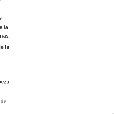
se
e la
nas.
e la
beza
 de