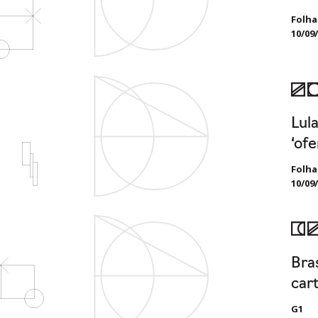
Folha
10/09
Lul
‘ofe
Folha
10/09
Bra
car
G1