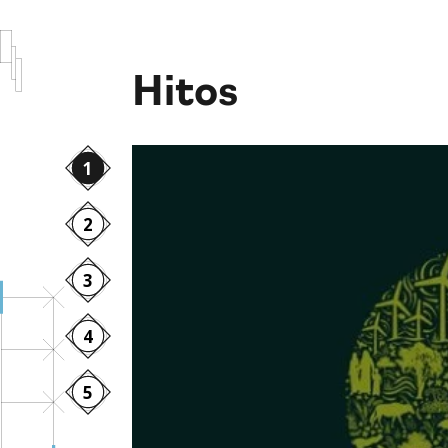
Hitos
1
2
3
4
5