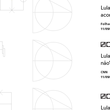
Lul
aco
Folha
11/09
Lul
não
CNN
11/09
Lul