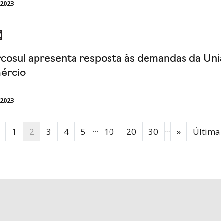
/2023
cosul apresenta resposta às demandas da Uniã
ércio
/2023
...
...
1
2
3
4
5
10
20
30
»
Última