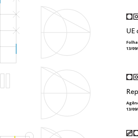
UE 
Folha
13/09
Rep
Agên
13/09