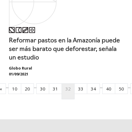
Reformar pastos en la Amazonía puede
ser más barato que deforestar, señala
un estudio
Globo Rural
01/09/2021
...
...
...
...
«
10
20
30
31
32
33
34
40
50