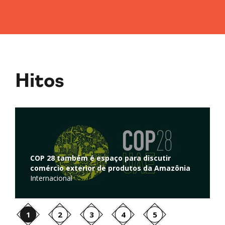
Hitos
Regulação de atividades de captura e
armazenamento de carbono é discutida na
nia
Câmara dos Deputados
Ambiente
1
2
3
4
5