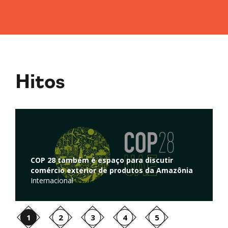
Hitos
Regulação de atividades de captura e
armazenamento de carbono é discutida na
nia
Câmara dos Deputados
Ambiente
1
2
3
4
5