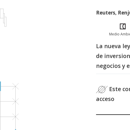
Reuters, Renj
Medio Ambi
La nueva le
de inversio
negocios y 
Este con
acceso