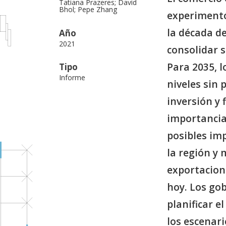
Tatiana Prazeres; David
Bhol; Pepe Zhang
experimentó
la década de
Año
2021
consolidar s
Para 2035, 
Tipo
Informe
niveles sin
inversión y 
importancia
posibles imp
la región y 
exportacion
hoy. Los go
planificar 
los escenar