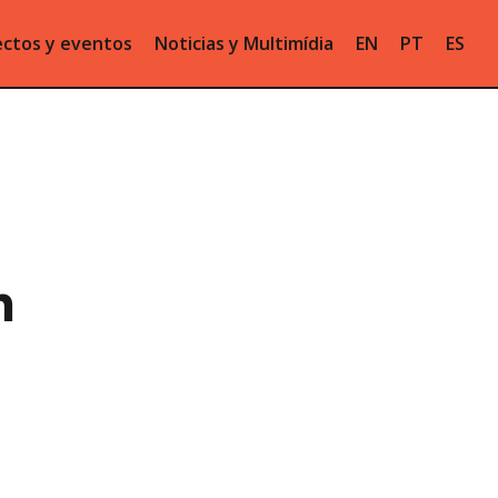
ctos y eventos
Noticias y Multimídia
EN
PT
ES
n