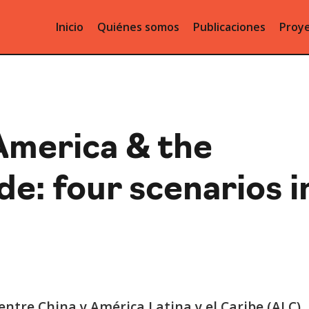
Inicio
Quiénes somos
Publicaciones
Proye
 America & the
e: four scenarios i
entre China y América Latina y el Caribe (ALC)