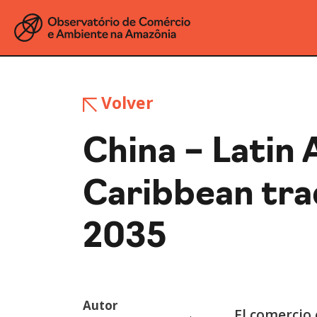
Volver
China – Latin
Caribbean trad
2035
Autor
El comercio 