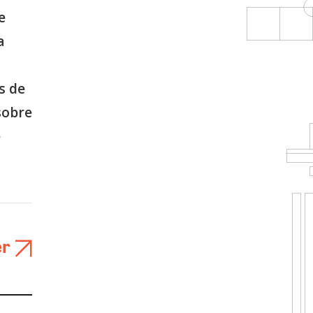
e
a
s de
sobre
e
er