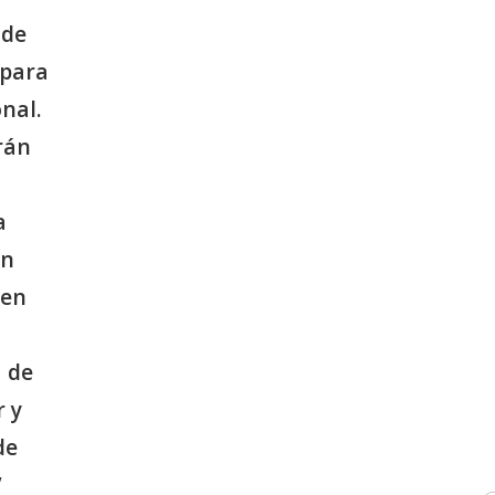
 de
 para
nal.
rán
a
on
 en
 de
 y
de
”