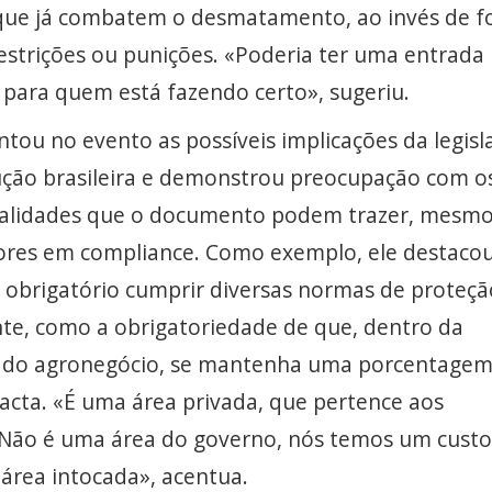
que já combatem o desmatamento, ao invés de f
strições ou punições. «Poderia ter uma entrada
 para quem está fazendo certo», sugeriu.
entou no evento as possíveis implicações da legisl
ução brasileira e demonstrou preocupação com o
nalidades que o documento podem trazer, mesm
ores em compliance. Como exemplo, ele destaco
 é obrigatório cumprir diversas normas de proteçã
te, como a obrigatoriedade de que, dentro da
 do agronegócio, se mantenha uma porcentage
ntacta. «É uma área privada, que pertence aos
 Não é uma área do governo, nós temos um custo
área intocada», acentua.