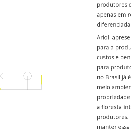
produtores 
apenas em re
diferenciada
Arioli apres
para a prod
custos e pe
para produt
no Brasil já
meio ambien
propriedade
a floresta i
produtores.
manter essa 