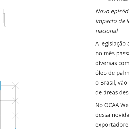
Novo episódi
impacto da l
nacional
A legislação
no mês pass
diversas com
óleo de palm
o Brasil, vã
de áreas de
No OCAA Webi
dessa novida
exportadores