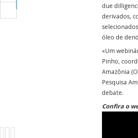
due dilligen
derivados, c
selecionado
óleo de dend
«Um webinári
Pinho, coor
Amazônia (OC
Pesquisa Amb
debate.
Confira o w