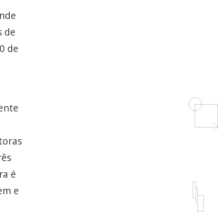
ande
s de
0 de
ente
toras
rês
ra é
vem e