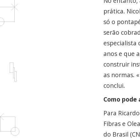
No entanto, 
prática. Nico
só o pontapé
serão cobrad
especialista
anos e que a
construir in
as normas. «
conclui.
Como pode a
Para Ricardo
Fibras e Ole
do Brasil (CN