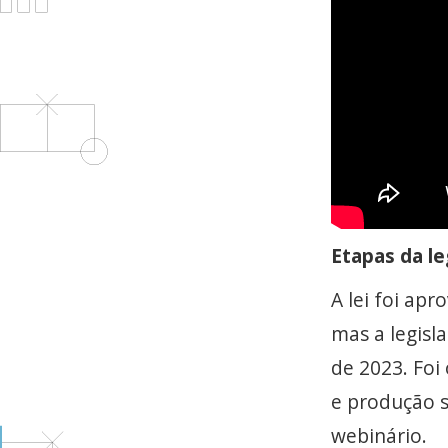
Etapas da le
A lei foi ap
mas a legisl
de 2023. Foi
e produção s
webinário.