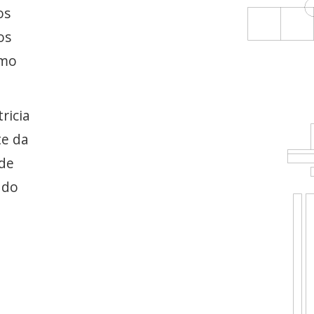
os
os
omo
ricia
te da
 de
 do