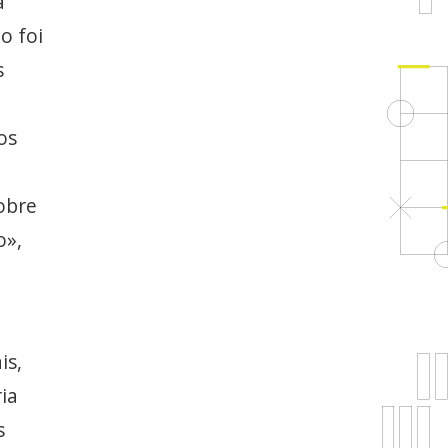
a
o foi
s
os
obre
o»,
is,
ia
s