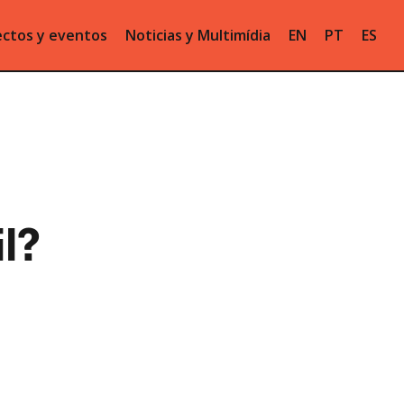
ctos y eventos
Noticias y Multimídia
EN
PT
ES
l?