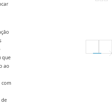
ocar
ação
s
o
u que
o ao
m com
 de