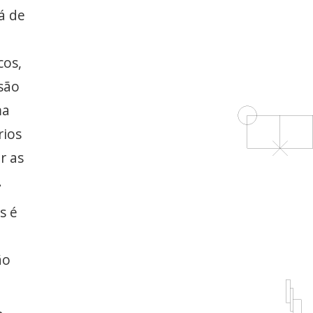
á de
cos,
são
ma
rios
r as
.
s é
ão