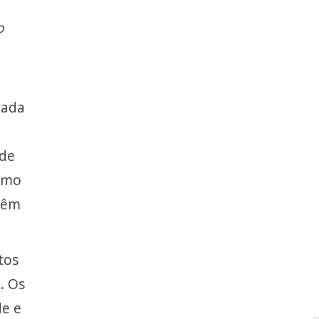
o
vada
 de
como
ovêm
tos
. Os
de e