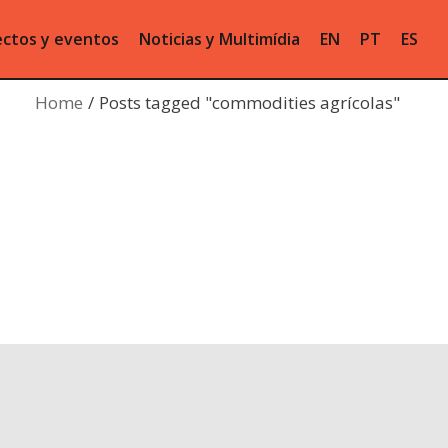
ctos y eventos
Noticias y Multimídia
EN
PT
ES
Home
Posts tagged "commodities agrícolas"