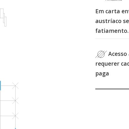
Em carta en
austríaco s
fatiamento.
Acesso 
requerer ca
paga