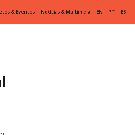
etos & Eventos
Notícias & Multimídia
EN
PT
ES
l
onal