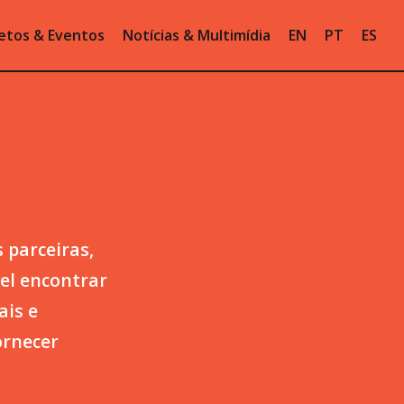
etos & Eventos
Notícias & Multimídia
EN
PT
ES
 parceiras,
vel encontrar
ais e
ornecer