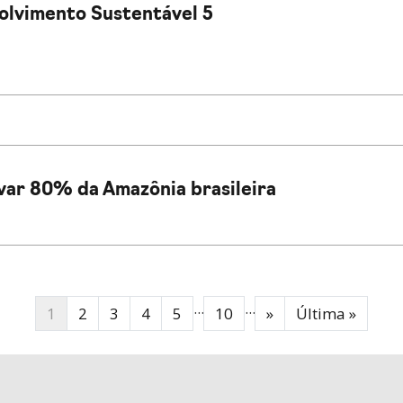
olvimento Sustentável 5
var 80% da Amazônia brasileira
...
...
1
2
3
4
5
10
»
Última »