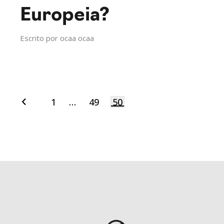
Europeia?
Escrito por
ocaa ocaa
1
…
49
50
Navegação
por
posts