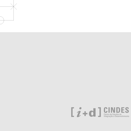
Navegación
de
entradas