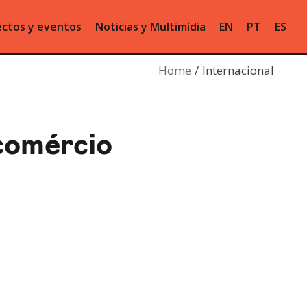
ctos y eventos
Noticias y Multimídia
EN
PT
ES
Home
Internacional
comércio