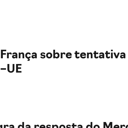
rança sobre tentativa 
l–UE
egra da resposta do Mer