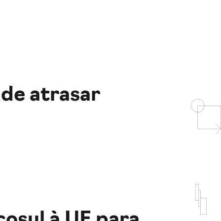
de atrasar
cosul à UE para