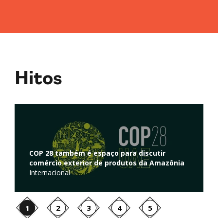
Hitos
Regulação de atividades de captura e
r
armazenamento de carbono é discutida na
azônia
Câmara dos Deputados
Ambiente
1
2
3
4
5