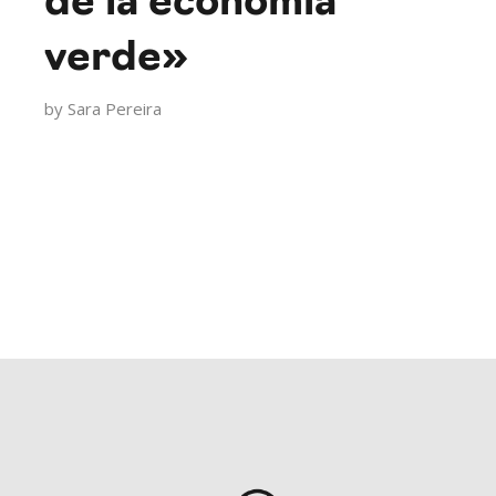
de la economía
verde»
by
Sara Pereira