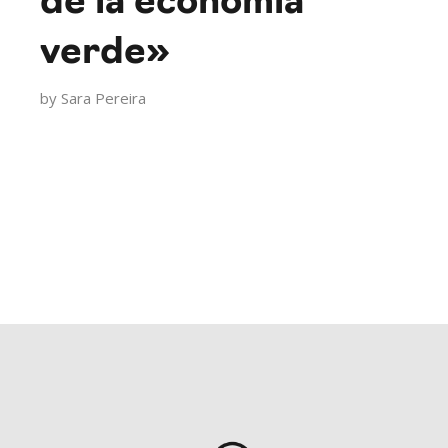
de la economía
verde»
by
Sara Pereira