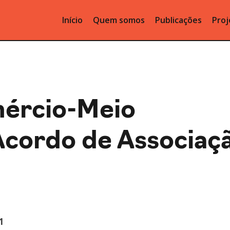
Início
Quem somos
Publicações
Proj
mércio-Meio
Acordo de Associaç
1