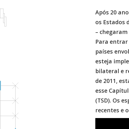
Após 20 ano
os Estados d
– chegaram 
Para entrar 
países envol
esteja impl
bilateral e 
de 2011, es
esse Capítu
(TSD). Os es
recentes e o