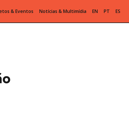
etos & Eventos
Notícias & Multimídia
EN
PT
ES
ão