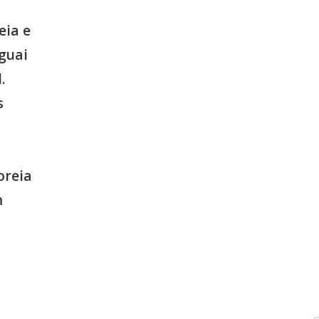
eia e
guai
.
s
oreia
m