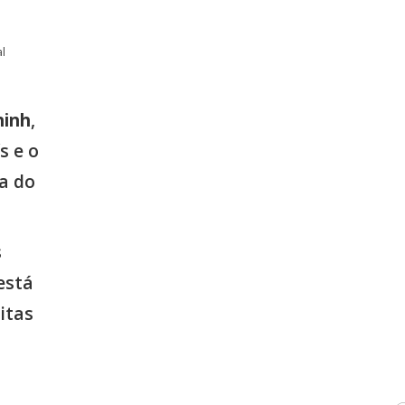
l
hinh
,
s e o
a do
s
está
itas