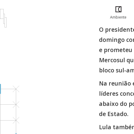
Ambiente
O presiden
domingo com
e prometeu 
Mercosul qu
bloco sul-a
Na reunião 
líderes con
abaixo do p
de Estado.
Lula també