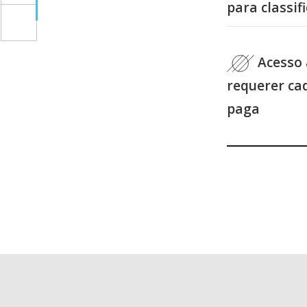
para classi
Acesso 
requerer ca
paga