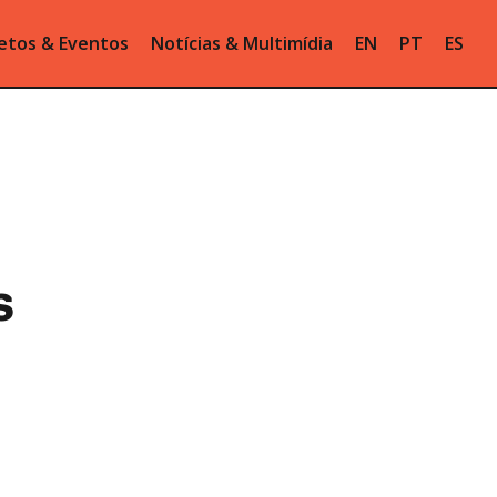
etos & Eventos
Notícias & Multimídia
EN
PT
ES
s