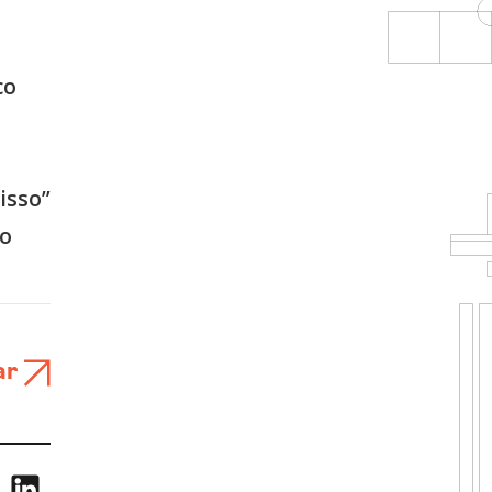
co
isso”
vo
ar