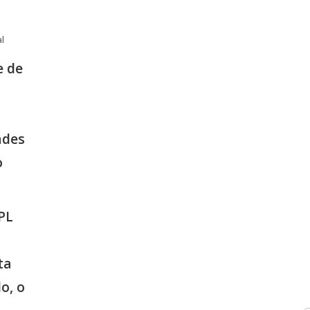
l
e de
ades
o
PL
ta
o, o