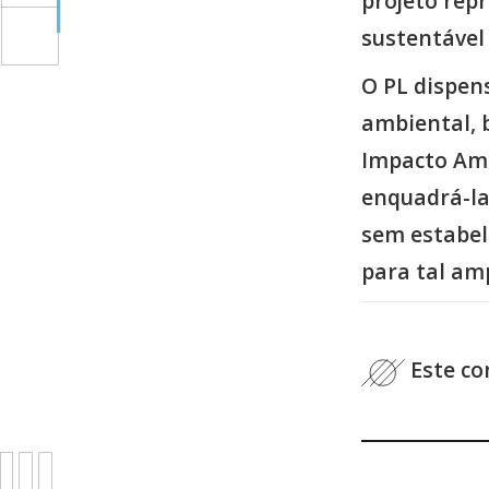
projeto rep
sustentável
O PL dispen
ambiental, 
Impacto Amb
enquadrá-la
sem estabele
para tal am
Este co