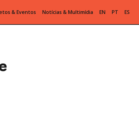
etos & Eventos
Notícias & Multimídia
EN
PT
ES
e