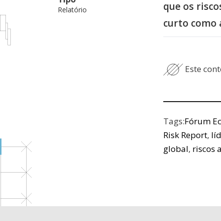
que os risc
Relatório
curto como 
Este cont
Tags:
Fórum E
Risk Report
,
lí
global
,
riscos 