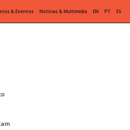
etos & Eventos
Notícias & Multimídia
EN
PT
ES
co
ntam