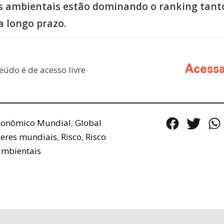
os ambientais estão dominando o ranking tant
a longo prazo.
eúdo é de acesso livre
Acess
conômico Mundial
,
Global
deres mundiais
,
Risco
,
Risco
ambientais