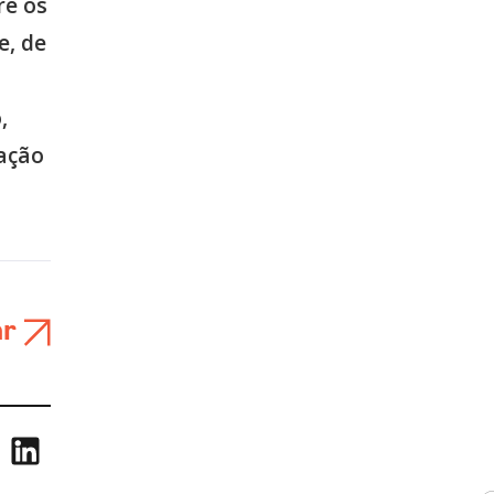
re os
e, de
,
zação
ar