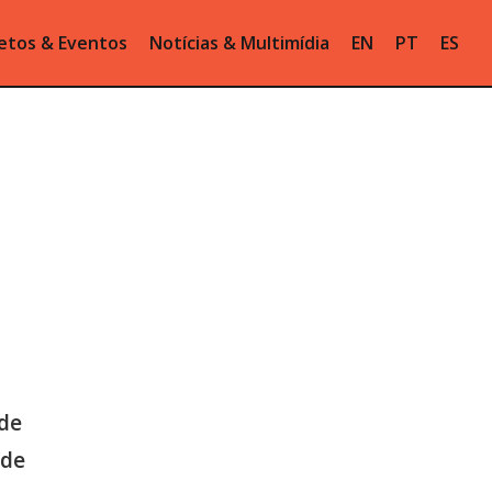
etos & Eventos
Notícias & Multimídia
EN
PT
ES
de
 de