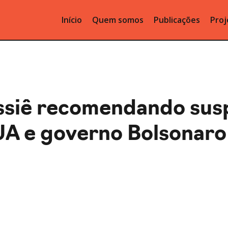
Início
Quem somos
Publicações
Proj
ssiê recomendando sus
UA e governo Bolsonaro