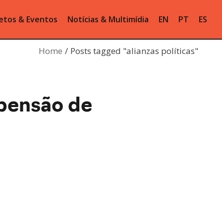
etos & Eventos
Notícias & Multimídia
EN
PT
ES
Home
Posts tagged "alianzas políticas"
pensão de