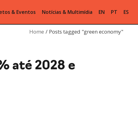
etos & Eventos
Notícias & Multimídia
EN
PT
ES
Home
Posts tagged "green economy"
0% até 2028 e