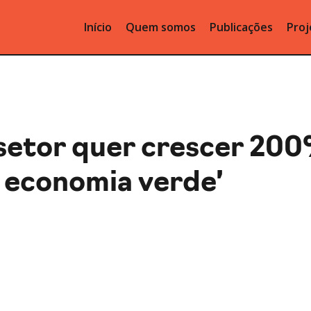
Início
Quem somos
Publicações
Proj
 setor quer crescer 20
a economia verde’