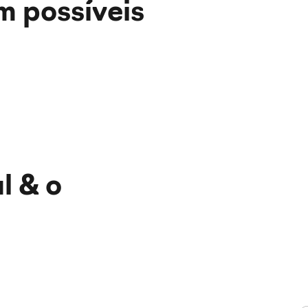
m possíveis
l & o