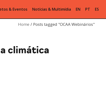
etos & Eventos
Notícias & Multimídia
EN
PT
ES
Home
Posts tagged "OCAA Webinários"
a climática