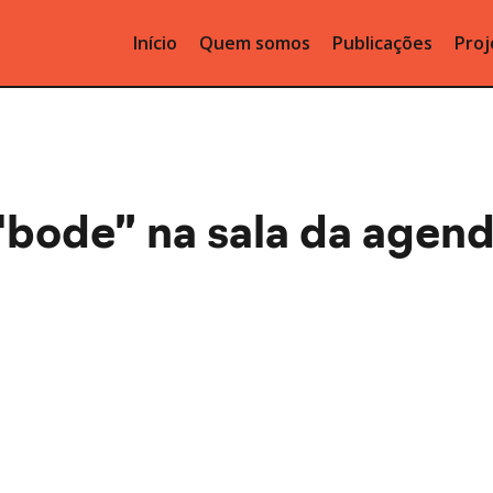
Início
Quem somos
Publicações
Proj
 “bode” na sala da agend