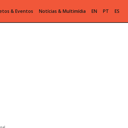
etos & Eventos
Notícias & Multimídia
EN
PT
ES
onal