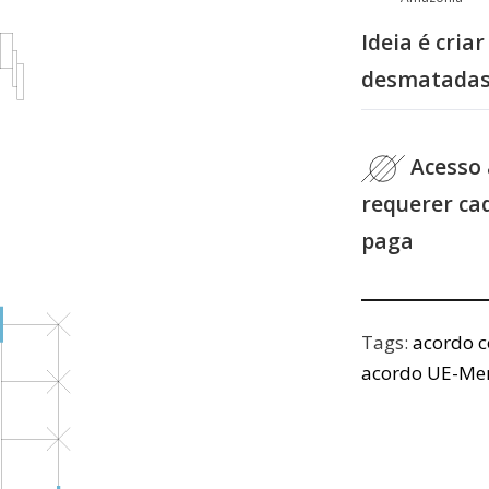
Ideia é cri
desmatadas 
Acesso 
requerer ca
paga
Tags:
acordo c
acordo UE-Me