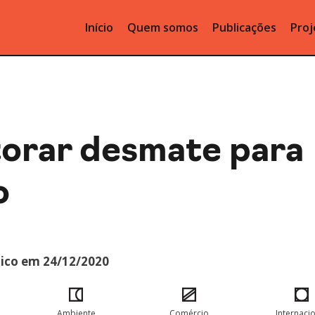
Início
Quem somos
Publicações
Proj
orar desmate para
o
ico em 24/12/2020
Ambiente
Comércio
Internaci