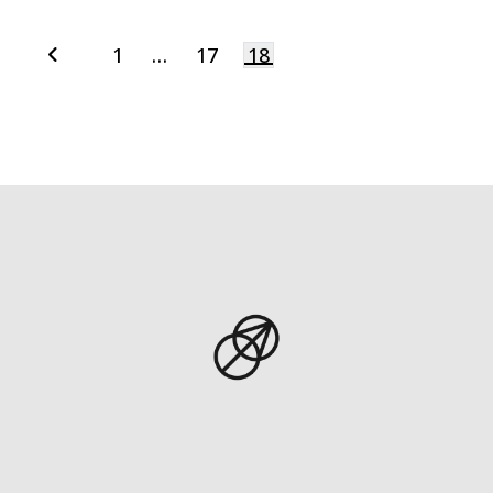
1
…
17
18
Navegação
por
posts