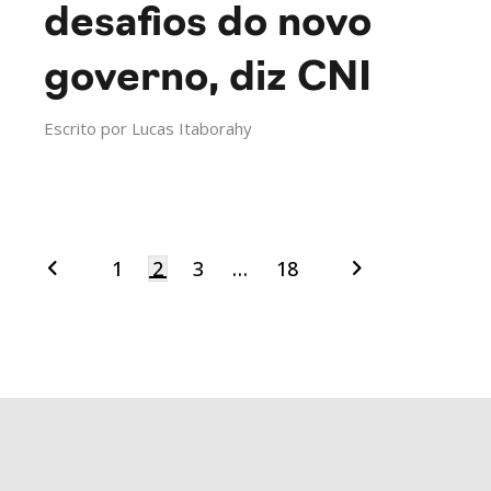
desafios do novo
governo, diz CNI
Escrito por
Lucas Itaborahy
1
2
3
…
18
Navegação
por
posts