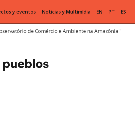
ctos y eventos
Noticias y Multimídia
EN
PT
ES
bservatório de Comércio e Ambiente na Amazônia"
s pueblos