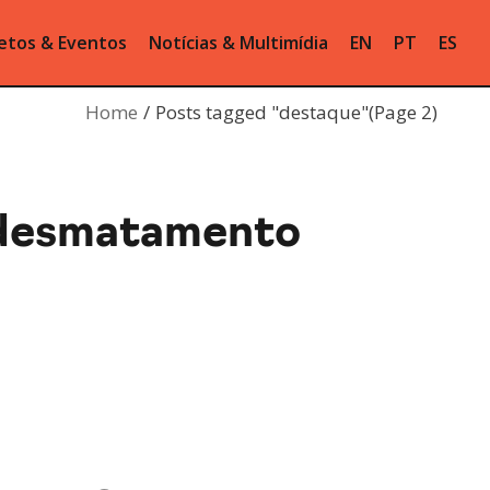
etos & Eventos
Notícias & Multimídia
EN
PT
ES
Home
Posts tagged "destaque"
(Page 2)
tidesmatamento