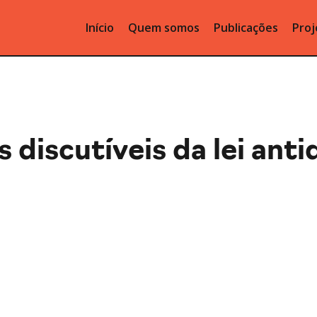
Início
Quem somos
Publicações
Proj
 discutíveis da lei an