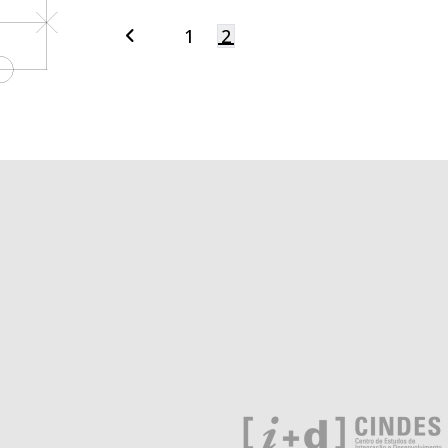
1
2
Navegação
por
posts