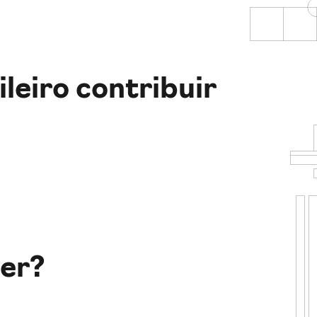
leiro contribuir
uer?