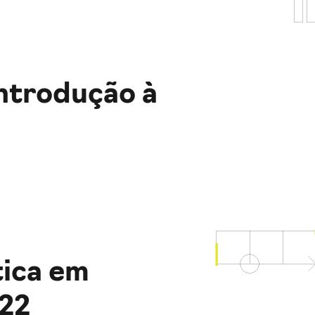
ntrodução à
tica em
022