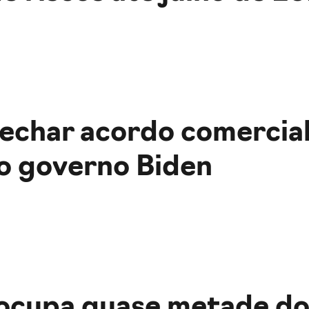
char acordo comercial 
o governo Biden
 ocupa quase metade do