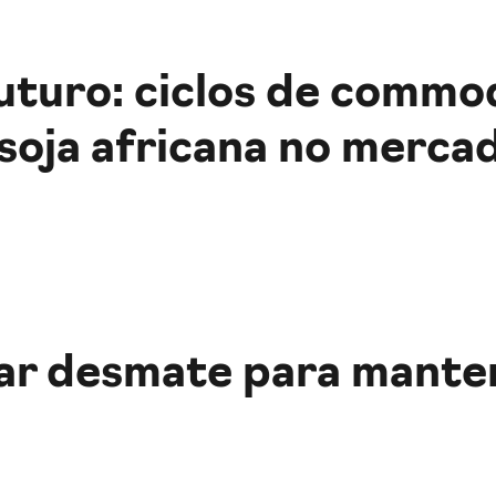
uturo: ciclos de commod
soja africana no merca
ar desmate para mante