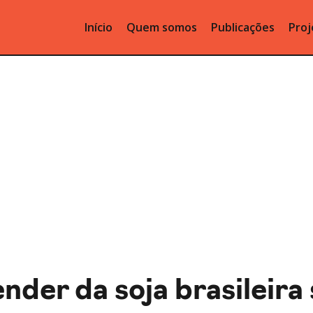
Início
Quem somos
Publicações
Proj
nder da soja brasileira