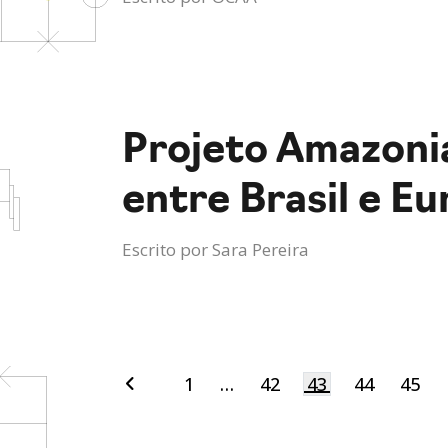
Projeto Amazoni
entre Brasil e E
Escrito por
Sara Pereira
1
…
42
43
44
45
Navegação