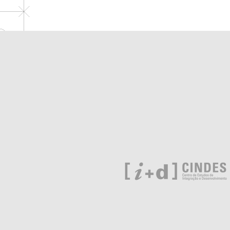
por
posts