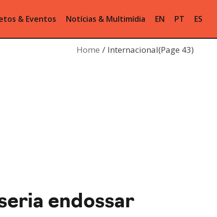
etos & Eventos
Notícias & Multimídia
EN
PT
ES
Home
Internacional
(Page 43)
 seria endossar