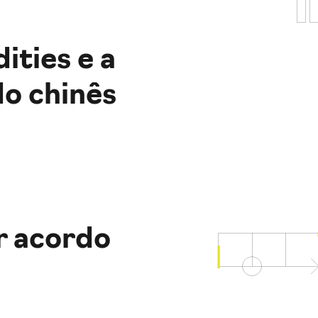
ities e a
do chinês
r acordo