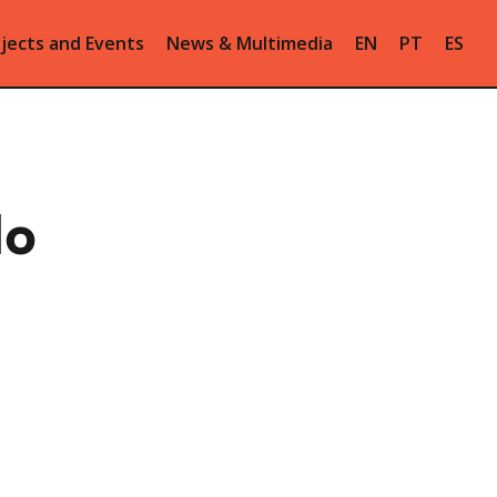
jects and Events
News & Multimedia
EN
PT
ES
do