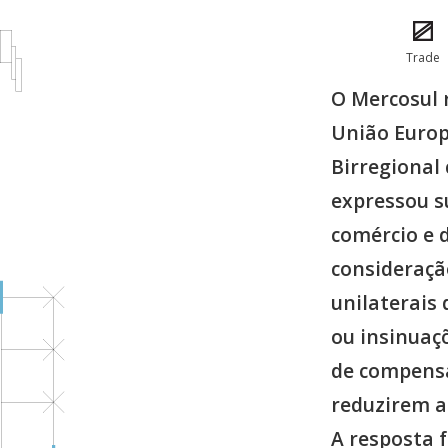
Trade
O Mercosul 
União Europ
Birregional
expressou s
comércio e 
consideração
unilaterais
ou insinuaç
de compensa
reduzirem a
A resposta f