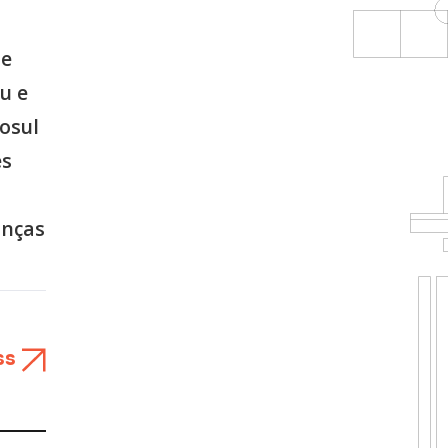
de
u e
osul
es
anças
ss