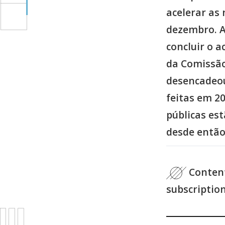
acelerar as 
dezembro. A
concluir o 
da Comissão
desencadeou
feitas em 2
públicas es
desde então
Content
subscriptio