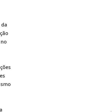
 da
ação
ano
ições
es
nismo
ca