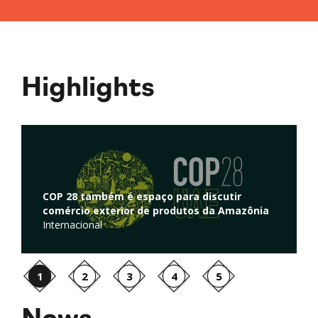
Highlights
Regulação de atividades de captura e
iscutir
armazenamento de carbono é discutid
 da Amazônia
Câmara dos Deputados
Ambiente
1
2
3
4
5