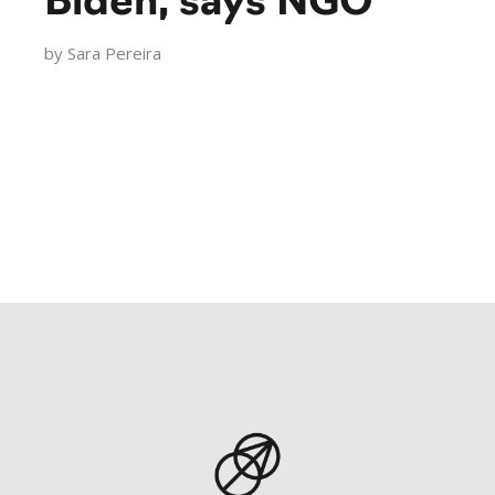
Biden, says NGO
by
Sara Pereira