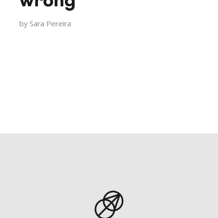
wrong
by
Sara Pereira