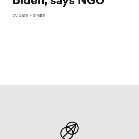
Biden, says NGO
by
Sara Pereira