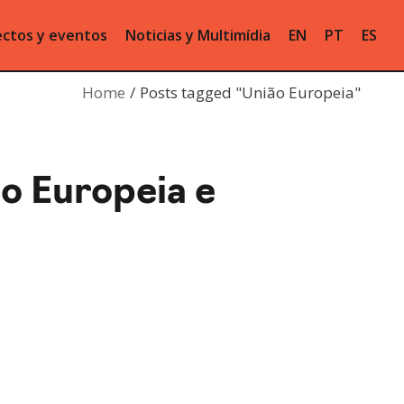
ctos y eventos
Noticias y Multimídia
EN
PT
ES
Home
Posts tagged "União Europeia"
o Europeia e