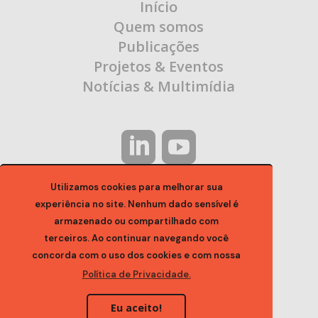
Início
Quem somos
Publicações
Projetos & Eventos
Notícias & Multimídia
Utilizamos cookies para melhorar sua
experiência no site. Nenhum dado sensível é
Entre em Contato:
armazenado ou compartilhado com
terceiros. Ao continuar navegando você
contato@ocaa.org.br
concorda com o uso dos cookies e com nossa
Política de Privacidade.
Eu aceito!