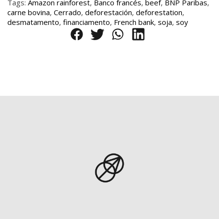
Tags:
Amazon rainforest
,
Banco francés
,
beef
,
BNP Paribas
,
carne bovina
,
Cerrado
,
deforestación
,
deforestation
,
desmatamento
,
financiamento
,
French bank
,
soja
,
soy