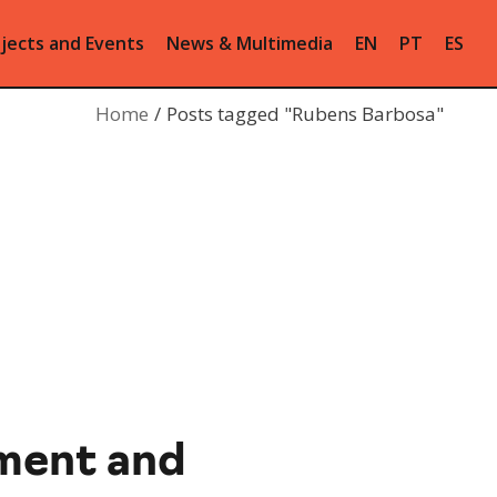
jects and Events
News & Multimedia
EN
PT
ES
Home
Posts tagged "Rubens Barbosa"
ment and