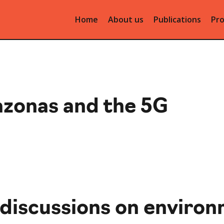
Home
About us
Publications
Pro
azonas and the 5G
iscussions on environ