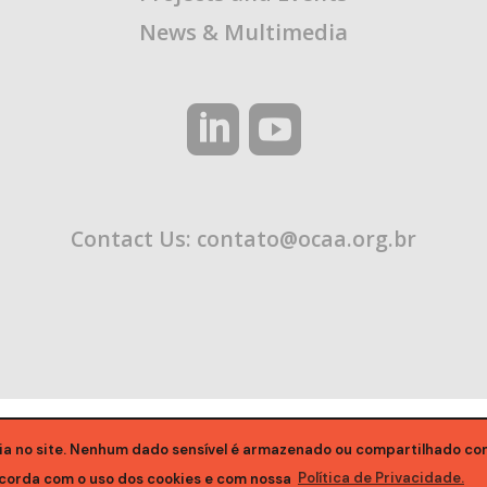
News & Multimedia
Contact Us:
contato@ocaa.org.br
ia no site. Nenhum dado sensível é armazenado ou compartilhado com
corda com o uso dos cookies e com nossa
Política de Privacidade.