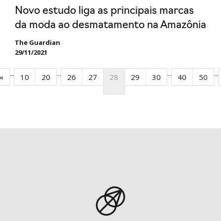
Novo estudo liga as principais marcas
da moda ao desmatamento na Amazônia
The Guardian
29/11/2021
...
...
...
...
«
10
20
26
27
28
29
30
40
50