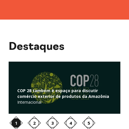
Destaques
Regulação de atividades de captura e
armazenamento de carbono é discutida na
ia
Câmara dos Deputados
Ambiente
1
2
3
4
5