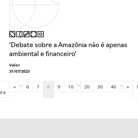
‘Debate sobre a Amazônia não é apenas
ambiental e financeiro’
Valor
31/07/2023
...
...
...
«
6
7
8
9
10
20
30
40
»
ira