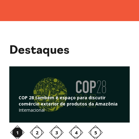
Destaques
Regulação de atividades de captura e
r
armazenamento de carbono é discutida na
azônia
Câmara dos Deputados
Ambiente
1
2
3
4
5